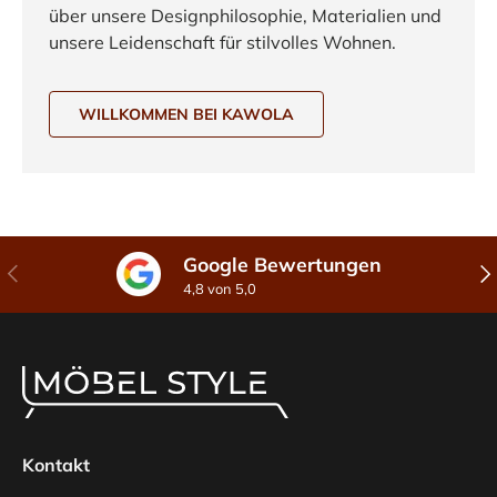
über unsere Designphilosophie, Materialien und
unsere Leidenschaft für stilvolles Wohnen.
WILLKOMMEN BEI KAWOLA
Google Bewertungen
Vorherige
Näc
4,8 von 5,0
Kontakt