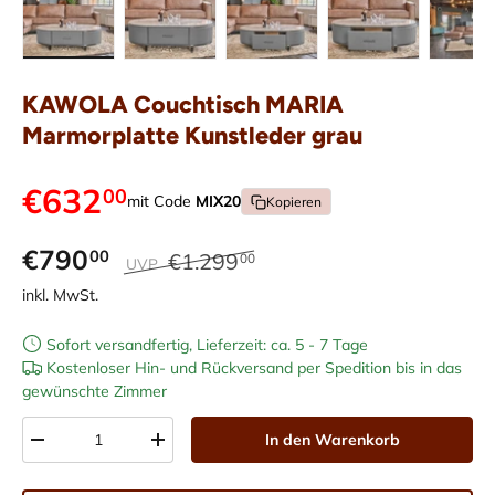
Bild 1 in Galerieansicht laden
Bild 2 in Galerieansicht laden
Bild 3 in Galerieansicht laden
Bild 4 in Galerieans
Bild 5 i
KAWOLA Couchtisch MARIA
Marmorplatte Kunstleder grau
€632
00
mit Code
MIX20
Kopieren
€790
00
€1.299
00
UVP
inkl. MwSt.
Sofort versandfertig, Lieferzeit: ca. 5 - 7 Tage
Kostenloser Hin- und Rückversand per Spedition bis in das
gewünschte Zimmer
Anzahl
In den Warenkorb
-
+