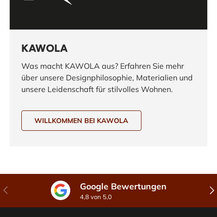
KAWOLA
Was macht KAWOLA aus? Erfahren Sie mehr
über unsere Designphilosophie, Materialien und
unsere Leidenschaft für stilvolles Wohnen.
WILLKOMMEN BEI KAWOLA
Google Bewertungen
Vorherige
Näc
4,8 von 5,0