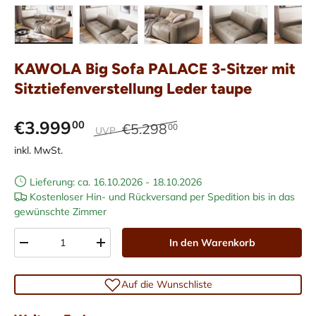
Bild 1 in Galerieansicht laden
Bild 2 in Galerieansicht laden
Bild 3 in Galerieansicht laden
Bild 4 in Galerieans
Bild 5 i
KAWOLA Big Sofa PALACE 3-Sitzer mit
Sitztiefenverstellung Leder taupe
€3.999
00
€5.298
00
UVP
inkl. MwSt.
Lieferung: ca. 16.10.2026 - 18.10.2026
Kostenloser Hin- und Rückversand per Spedition bis in das
gewünschte Zimmer
Anzahl
In den Warenkorb
-
+
Auf die Wunschliste