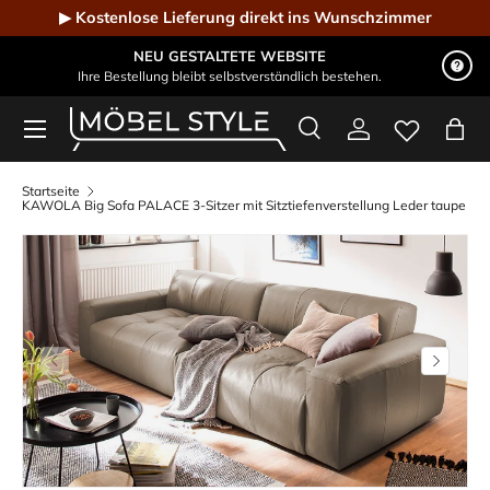
▶ Kostenlose Lieferung direkt ins Wunschzimmer
Direkt zum Inhalt
NEU GESTALTETE WEBSITE
Ihre Bestellung bleibt selbstverständlich bestehen.
Menü
Suche
Einloggen
Eink
Möbel Style - Der Online-Shop für Designmöbel
Suchen
Suchen
Startseite
KAWOLA Big Sofa PALACE 3-Sitzer mit Sitztiefenverstellung Leder taupe
Vorherige
Nächste