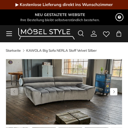
▶ Kostenlose Lieferung direkt ins Wunschzimmer
Direkt zum Inhalt
NEU GESTALTETE WEBSITE
Ihre Bestellung bleibt selbstverständlich bestehen.
Menü
Suche
Einloggen
Eink
Möbel Style - Der Online-Shop für Designmöbel
Suchen
Suchen
Startseite
KAWOLA Big Sofa NERLA Stoff Velvet Silber
Vorherige
Nächste