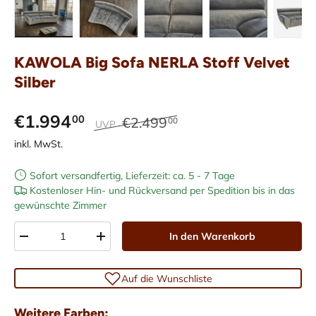
Bild 1 in Galerieansicht laden
Bild 2 in Galerieansicht laden
Bild 3 in Galerieansicht laden
Bild 4 in Galerieans
Bild 5 i
KAWOLA Big Sofa NERLA Stoff Velvet
Silber
€1.994
00
€2.499
00
UVP
inkl. MwSt.
Sofort versandfertig, Lieferzeit: ca. 5 - 7 Tage
Kostenloser Hin- und Rückversand per Spedition bis in das
gewünschte Zimmer
Anzahl
In den Warenkorb
-
+
Auf die Wunschliste
Weitere Farben: