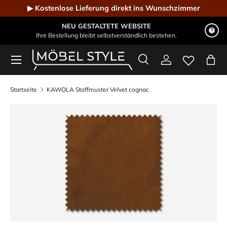
▶ Kostenlose Lieferung direkt ins Wunschzimmer
Direkt zum Inhalt
NEU GESTALTETE WEBSITE
Ihre Bestellung bleibt selbstverständlich bestehen.
Menü
Suche
Einloggen
Eink
Möbel Style - Der Online-Shop für Designmöbel
Suchen
Suchen
Startseite
KAWOLA Stoffmuster Velvet cognac