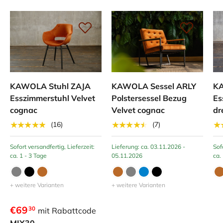
KAWOLA Stuhl ZAJA
KAWOLA Sessel ARLY
KA
Esszimmerstuhl Velvet
Polstersessel Bezug
Es
cognac
Velvet cognac
dr
★★★★★
★★★★★
★
(16)
(7)
Sofort versandfertig, Lieferzeit:
Lieferung: ca. 03.11.2026 -
Sof
ca. 1 - 3 Tage
05.11.2026
ca.
+ weitere Varianten
+ weitere Varianten
€69
30
mit Rabattcode
MIX30