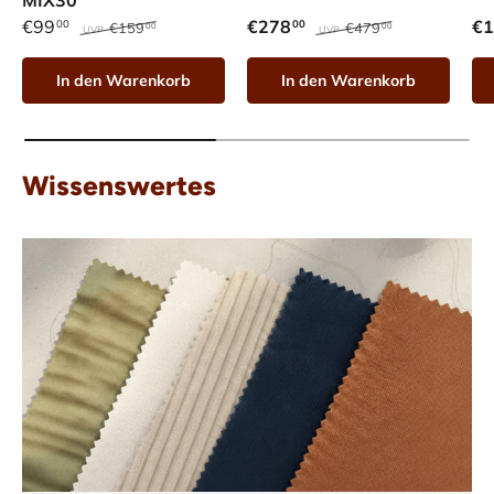
€99
€278
€1
00
00
€159
€479
00
00
UVP
UVP
In den Warenkorb
In den Warenkorb
Wissenswertes