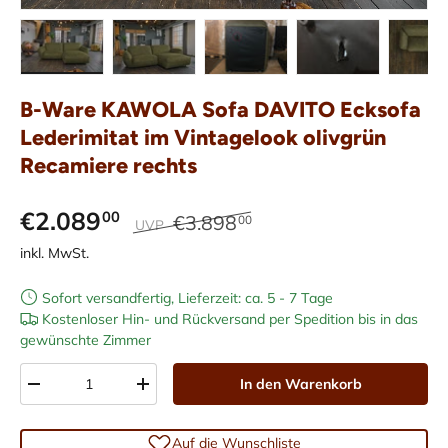
Bild 1 in Galerieansicht laden
Bild 2 in Galerieansicht laden
Bild 3 in Galerieansicht laden
Bild 4 in Galerieans
Bild 5 i
B-Ware KAWOLA Sofa DAVITO Ecksofa
Lederimitat im Vintagelook olivgrün
Recamiere rechts
€2.089
00
€3.898
00
UVP
inkl. MwSt.
Sofort versandfertig, Lieferzeit: ca. 5 - 7 Tage
Kostenloser Hin- und Rückversand per Spedition bis in das
gewünschte Zimmer
Anzahl
In den Warenkorb
-
+
Auf die Wunschliste